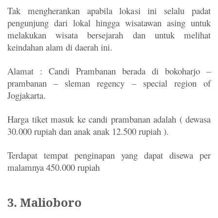
Tak mengherankan apabila lokasi ini selalu padat
pengunjung dari lokal hingga wisatawan asing untuk
melakukan wisata bersejarah dan untuk melihat
keindahan alam di daerah ini.
Alamat : Candi Prambanan berada di bokoharjo –
prambanan – sleman regency – special region of
Jogjakarta.
Harga tiket masuk ke candi prambanan adalah ( dewasa
30.000 rupiah dan anak anak 12.500 rupiah ).
Terdapat tempat penginapan yang dapat disewa per
malamnya 450.000 rupiah
3.
Malioboro