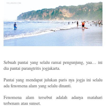
Sebuah pantai yang selalu ramai pengunjung, yaa… ini
dia pantai parangtritis jogjakarta.
Pantai yang mendapat julukan paris nya jogja ini selalu
ada fenomena alam yang selalu dinanti.
Fenomena alam tersebut adalah adanya matahari
terbenam atau sunset.