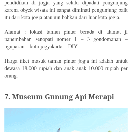
pendidikan di jogja yang selalu dipadati pengunjung
karena obyek wisata ini sangat diminati pengunjung baik
itu dari kota jogja ataupun bahkan dari luar kota jogja.
Alamat : lokasi taman pintar berada di alamat jl
panembahan senopati nomer 1 – 3 gondomanan –
ngupasan – kota jogyakarta – DIY.
Harga tiket masuk taman pintar jogja ini adalah untuk
dewasa 18.000 rupiah dan anak anak 10.000 rupiah per
orang.
7.
Museum Gunung Api Merapi