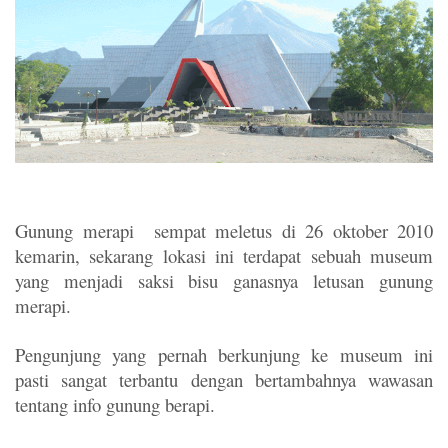
Gunung merapi
sempat meletus di 26 oktober 2010
kemarin, sekarang lokasi ini terdapat sebuah museum
yang menjadi saksi bisu ganasnya letusan gunung
merapi.
Pengunjung yang pernah berkunjung ke museum ini
pasti sangat terbantu dengan bertambahnya wawasan
tentang info gunung berapi.