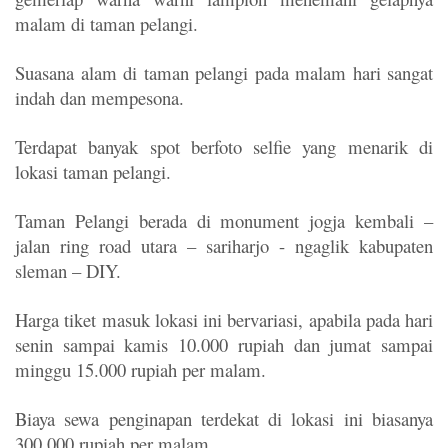
malam di taman pelangi.
Suasana alam di taman pelangi pada malam hari sangat
indah dan mempesona.
Terdapat banyak spot berfoto selfie yang menarik di
lokasi taman pelangi.
Taman Pelangi berada di monument jogja kembali –
jalan ring road utara – sariharjo - ngaglik kabupaten
sleman – DIY.
Harga tiket masuk lokasi ini bervariasi, apabila pada hari
senin sampai kamis 10.000 rupiah dan jumat sampai
minggu 15.000 rupiah per malam.
Biaya sewa penginapan terdekat di lokasi ini biasanya
300,000 rupiah per malam.