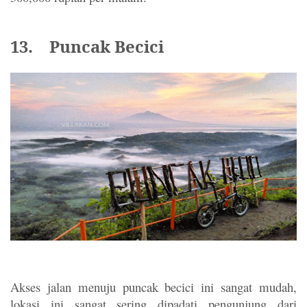
13.
Puncak Becici
Akses jalan menuju puncak becici ini sangat mudah,
lokasi ini sangat sering dipadati pengunjung dari