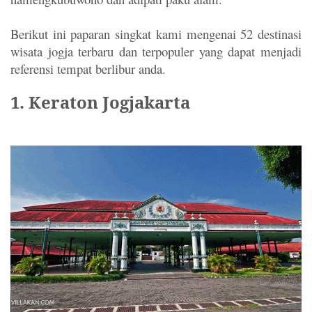
Berikut ini paparan singkat kami mengenai 52 destinasi
wisata jogja terbaru dan terpopuler yang dapat menjadi
referensi tempat berlibur anda.
1.
Keraton Jogjakarta