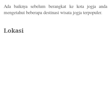
Ada baiknya sebelum berangkat ke kota jogja anda
mengetahui beberapa destinasi wisata jogja terpopuler.
Lokasi