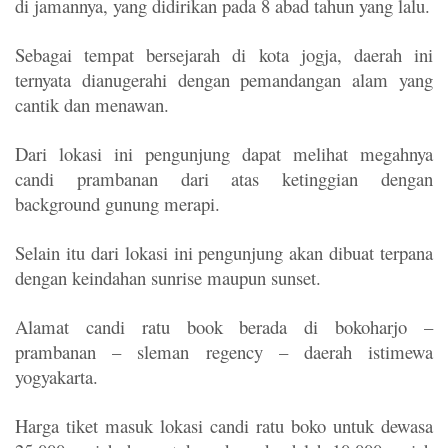
di jamannya, yang didirikan pada 8 abad tahun yang lalu.
Sebagai tempat bersejarah di kota jogja, daerah ini
ternyata dianugerahi dengan pemandangan alam yang
cantik dan menawan.
Dari lokasi ini pengunjung dapat melihat megahnya
candi prambanan dari atas ketinggian dengan
background gunung merapi.
Selain itu dari lokasi ini pengunjung akan dibuat terpana
dengan keindahan sunrise maupun sunset.
Alamat candi ratu book berada di bokoharjo –
prambanan – sleman regency – daerah istimewa
yogyakarta.
Harga tiket masuk lokasi candi ratu boko untuk dewasa