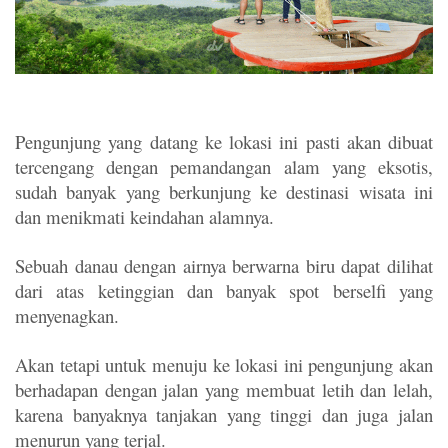
Pengunjung yang datang ke lokasi ini pasti akan dibuat
tercengang dengan pemandangan alam yang eksotis,
sudah banyak yang berkunjung ke destinasi wisata ini
dan menikmati keindahan alamnya.
Sebuah danau dengan airnya berwarna biru dapat dilihat
dari atas ketinggian dan banyak spot berselfi yang
menyenagkan.
Akan tetapi untuk menuju ke lokasi ini pengunjung akan
berhadapan dengan jalan yang membuat letih dan lelah,
karena banyaknya tanjakan yang tinggi dan juga jalan
menurun yang terjal.