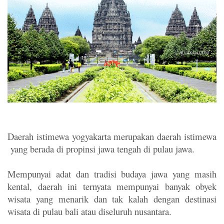
Daerah istimewa yogyakarta merupakan daerah istimewa
yang berada di propinsi jawa tengah di pulau jawa.
Mempunyai adat dan tradisi budaya jawa yang masih
kental, daerah ini ternyata mempunyai banyak obyek
wisata yang menarik dan tak kalah dengan destinasi
wisata di pulau bali atau diseluruh nusantara.