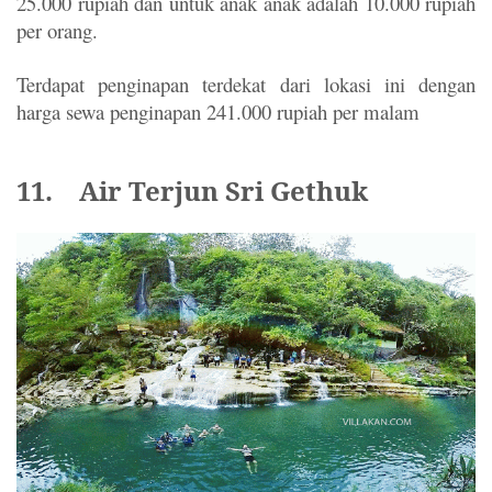
25.000 rupiah dan untuk anak anak adalah 10.000 rupiah
per orang.
Terdapat penginapan terdekat dari lokasi ini dengan
harga sewa penginapan 241.000 rupiah per malam
11.
Air Terjun Sri Gethuk