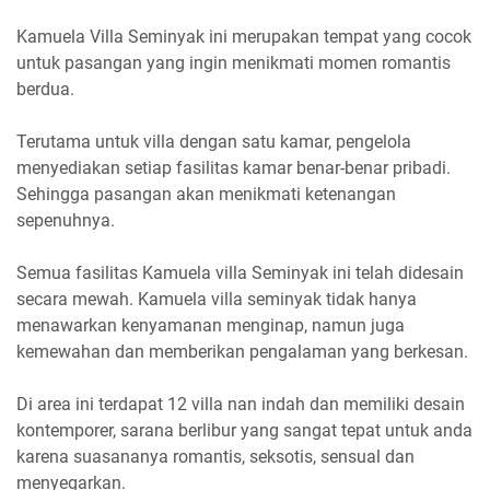
Kamuela Villa Seminyak ini merupakan tempat yang cocok
untuk pasangan yang ingin menikmati momen romantis
berdua.
Terutama untuk villa dengan satu kamar, pengelola
menyediakan setiap fasilitas kamar benar-benar pribadi.
Sehingga pasangan akan menikmati ketenangan
sepenuhnya.
Semua fasilitas Kamuela villa Seminyak ini telah didesain
secara mewah. Kamuela villa seminyak tidak hanya
menawarkan kenyamanan menginap, namun juga
kemewahan dan memberikan pengalaman yang berkesan.
Di area ini terdapat 12 villa nan indah dan memiliki desain
kontemporer, sarana berlibur yang sangat tepat untuk anda
karena suasananya romantis, seksotis, sensual dan
menyegarkan.