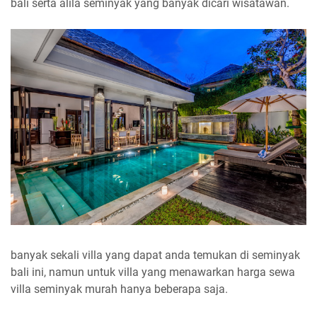
bali serta alila seminyak yang banyak dicari wisatawan.
banyak sekali villa yang dapat anda temukan di seminyak
bali ini, namun untuk villa yang menawarkan harga sewa
villa seminyak murah hanya beberapa saja.