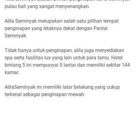
pulau bali yang sangat menyenangkan.
Alila Seminyak merupakan salah satu pilihan tempat
penginapan yang letaknya dekat dengan Pantai
Seminyak.
Tidak hanya untuk penginapan, alila juga menyediakan
spa serta fasilitas lux yang lain untuk para tamu. Hotel
bintang 5 ini mempunyai 5 lantai dan memiliki sekitar 144
kamar.
AlilaSeminyak ini memiliki latar belakang yang cukup
terkenal sebagai penginapan mewah.