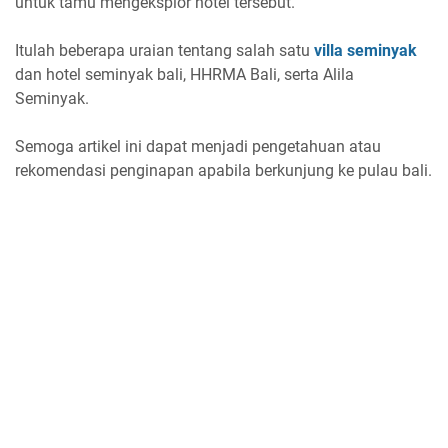
untuk tamu mengeksplor hotel tersebut.
Itulah beberapa uraian tentang salah satu
villa seminyak
dan hotel seminyak bali, HHRMA Bali, serta Alila
Seminyak.
Semoga artikel ini dapat menjadi pengetahuan atau
rekomendasi penginapan apabila berkunjung ke pulau bali.