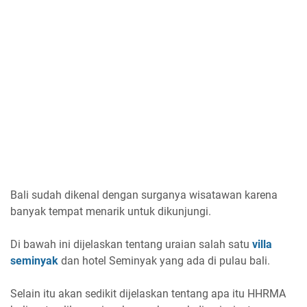
Bali sudah dikenal dengan surganya wisatawan karena
banyak tempat menarik untuk dikunjungi.
Di bawah ini dijelaskan tentang uraian salah satu
villa
seminyak
dan hotel Seminyak yang ada di pulau bali.
Selain itu akan sedikit dijelaskan tentang apa itu HHRMA