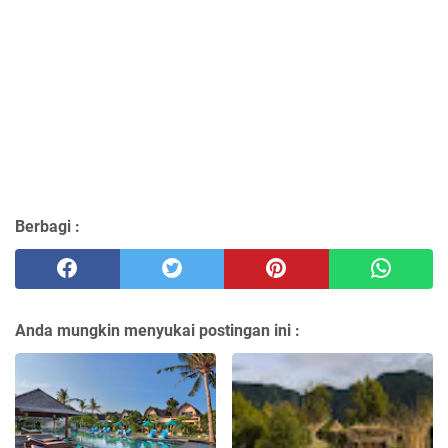
Berbagi :
Anda mungkin menyukai postingan ini :